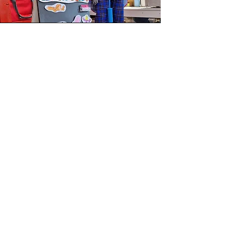
Animatie
Hier zie je Clown Jona op de baan,
honderden vormloze ballonnen worden
omgetoverd tot leuke figuren en brede
glimlachjes.
Ook brengen we glimlachjes op vele
snoetjes met onze glittertattoos.
Prijslijst
Allergenen
Algemene voorwaarden
Privac
yverklaring
© 2026 The Bakery Stop